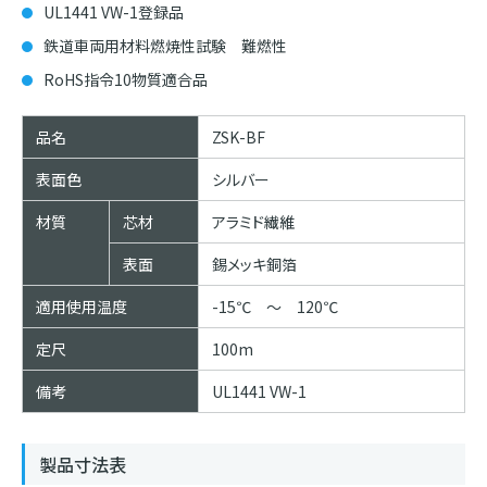
UL1441 VW-1登録品
鉄道車両用材料燃焼性試験 難燃性
RoHS指令10物質適合品
品名
ZSK-BF
表面色
シルバー
材質
芯材
アラミド繊維
表面
錫メッキ銅箔
適用使用温度
-15℃ ～ 120℃
定尺
100m
備考
UL1441 VW-1
製品寸法表