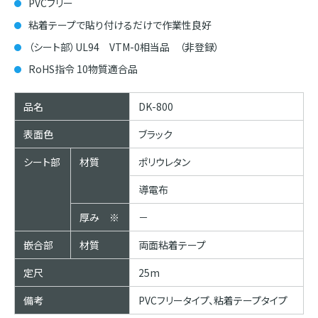
PVCフリー
粘着テープで貼り付けるだけで作業性良好
（シート部）UL94 VTM-0相当品 （非登録）
RoHS指令 10物質適合品
品名
DK-800
表面色
ブラック
シート部
材質
ポリウレタン
導電布
厚み ※
－
嵌合部
材質
両面粘着テープ
定尺
25m
備考
PVCフリータイプ、粘着テープタイプ