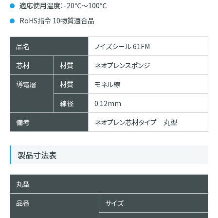
適応使用温度：-20℃～100℃
RoHS指令 10物質適合品
品名
ノイズシール 61FM
芯材
材質
ネオプレンスポンジ
導電層
材質
モネル線
線径
0.12mm
備考
ネオプレン芯材タイプ 丸型
製品寸法表
丸型
品番
サイズ