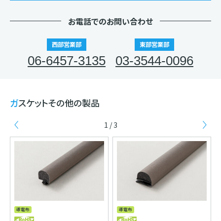
お電話でのお問い合わせ
西部営業部
東部営業部
06-6457-3135
03-3544-0096
ガスケットその他の製品
1 / 3
Previous
Ne
V
導電布
導電布