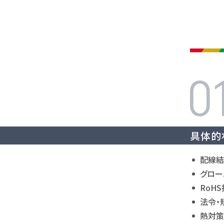
具体的
配線結
グロー
RoH
法令・
熱対策