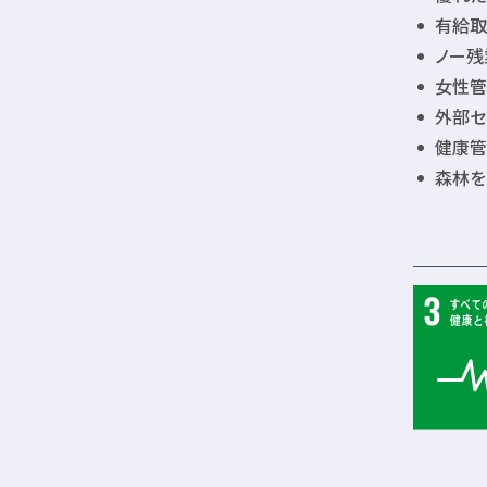
有給取
ノー残
女性管
外部セ
健康管
森林を