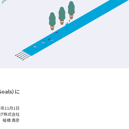
oals）に
3年11月1日
ング株式会社
 槌橋 貴彦