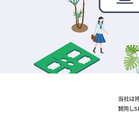
当社は持続
賛同しS