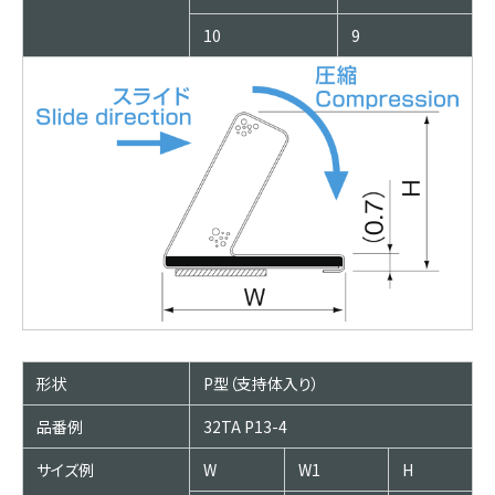
10
9
形状
P型（支持体入り）
品番例
32TA P13-4
サイズ例
W
W1
H