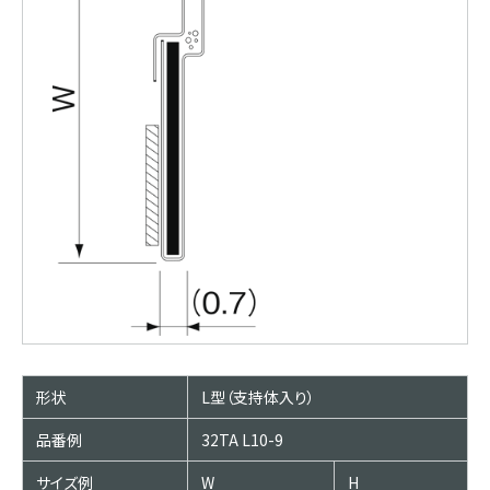
形状
L型（支持体入り）
品番例
32TA L10-9
サイズ例
W
H