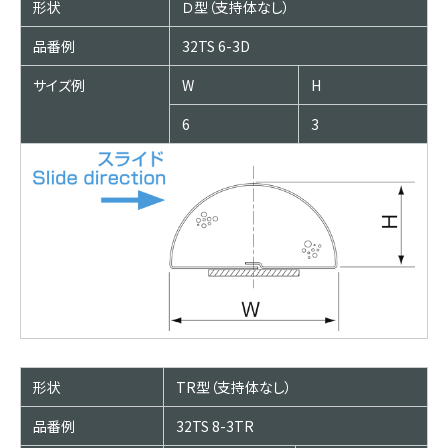
形状
Ｄ型（支持体なし）
品番例
32TS 6-3D
サイズ例
W
H
6
3
形状
TR型（支持体なし）
品番例
32TS 8-3TR