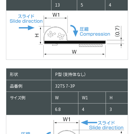
13
5
4
形状
P型（支持体なし）
品番例
32TS 7-3P
サイズ例
W
W1
H
6.8
4
3