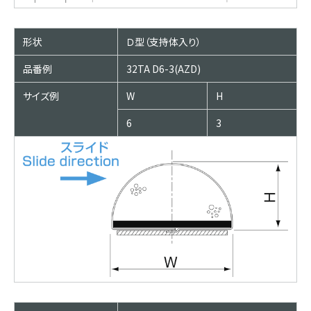
形状
Ｄ型（支持体入り）
品番例
32TA D6-3(AZD)
サイズ例
W
H
6
3