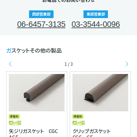
西部営業部
東部営業部
06-6457-3135
03-3544-0096
ガスケットその他の製品
1 / 3
Previous
Ne
V
導電布
導電布
矢ジリガスケット CGC
クリップガスケット