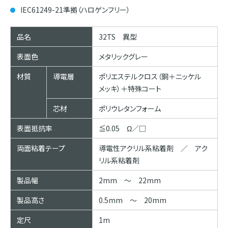
IEC61249-21準拠（ハロゲンフリー）
品名
32TS 異型
表面色
メタリックグレー
材質
導電層
ポリエステルクロス（銅＋ニッケル
メッキ）＋特殊コート
芯材
ポリウレタンフォーム
表面抵抗率
≦0.05 Ω／□
両面粘着テープ
導電性アクリル系粘着剤 ／ アク
リル系粘着剤
製品幅
2mm ～ 22mm
製品高さ
0.5mm ～ 20mm
定尺
1m