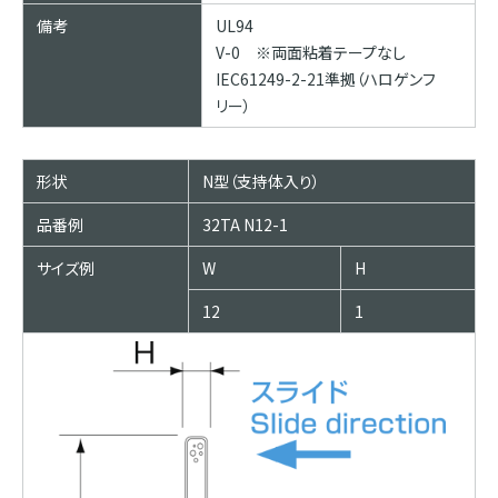
備考
UL94
V-0 ※両面粘着テープなし
IEC61249-2-21準拠（ハロゲンフ
リー）
形状
N型（支持体入り）
品番例
32TA N12-1
サイズ例
W
H
12
1