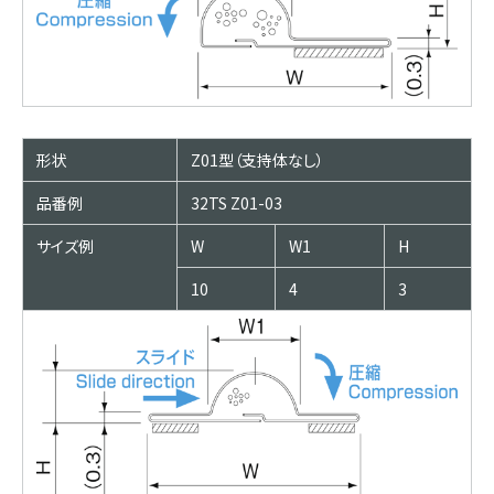
形状
Z01型（支持体なし）
品番例
32TS Z01-03
サイズ例
W
W1
H
10
4
3